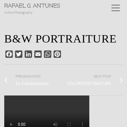
RAFAEL G. ANTUNES
Author Photography
B&W PORTRAITURE
Facebook
Twitter
LinkedIn
Email
WhatsApp
Pinterest
PREVIOUS POST
NEXT POST
Ex-Combatentes
COLOR PORTRAITURE